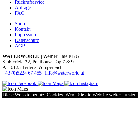
Rückrufservice
Anfrage
FAQ
Shop
Kontakt
Impressum
Datenschutz
AGB
WATERWORLD
| Werner Thiele KG
Stublerfeld 22, Penthouse Top 7 & 9
A – 6123 Terfens-Vomperbach
+43 (0)5224 67 455
|
info@waterworld.at
Diese Website benutzt Cookies. Wenn Sie die Website weiter nutzten,