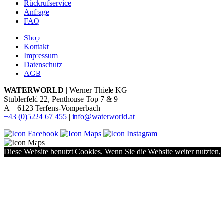
Rückrufservice
Anfrage
FAQ
Shop
Kontakt
Impressum
Datenschutz
AGB
WATERWORLD
| Werner Thiele KG
Stublerfeld 22, Penthouse Top 7 & 9
A – 6123 Terfens-Vomperbach
+43 (0)5224 67 455
|
info@waterworld.at
Diese Website benutzt Cookies. Wenn Sie die Website weiter nutzten,