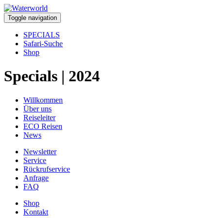
Toggle navigation
SPECIALS
Safari-Suche
Shop
Specials | 2024
Willkommen
Über uns
Reiseleiter
ECO Reisen
News
Newsletter
Service
Rückrufservice
Anfrage
FAQ
Shop
Kontakt