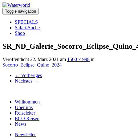
Toggle navigation
SPECIALS
Safari-Suche
Shop
SR_ND_Galerie_Socorro_Eclipse_Quino_
Veröffentlicht
22. März 2021
am
1500 × 998
in
Socorro_Eclipse_Quino_2024
←
Vorheriges
Nächstes
→
Willkommen
Über uns
Reiseleiter
ECO Reisen
News
Newsletter