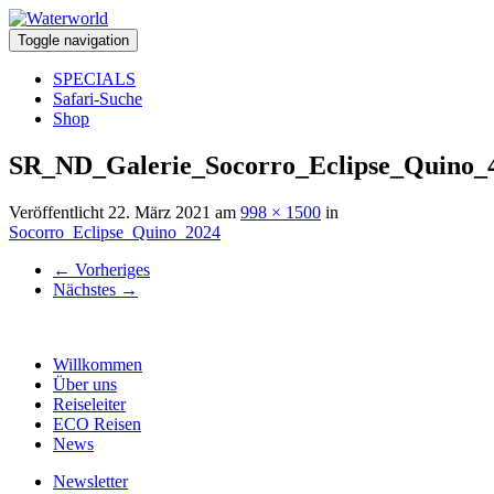
Toggle navigation
SPECIALS
Safari-Suche
Shop
SR_ND_Galerie_Socorro_Eclipse_Quino_
Veröffentlicht
22. März 2021
am
998 × 1500
in
Socorro_Eclipse_Quino_2024
←
Vorheriges
Nächstes
→
Willkommen
Über uns
Reiseleiter
ECO Reisen
News
Newsletter