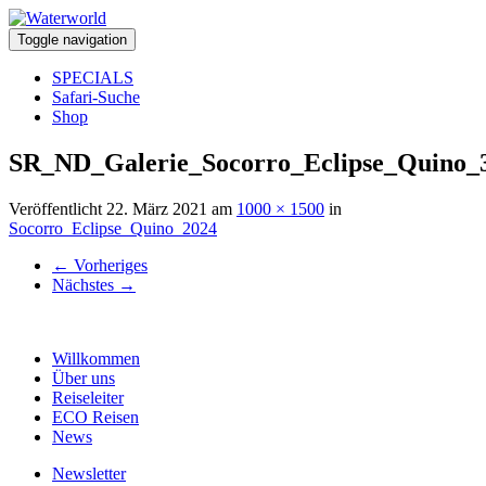
Toggle navigation
SPECIALS
Safari-Suche
Shop
SR_ND_Galerie_Socorro_Eclipse_Quino_
Veröffentlicht
22. März 2021
am
1000 × 1500
in
Socorro_Eclipse_Quino_2024
←
Vorheriges
Nächstes
→
Willkommen
Über uns
Reiseleiter
ECO Reisen
News
Newsletter