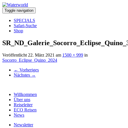
Toggle navigation
SPECIALS
Safari-Suche
Shop
SR_ND_Galerie_Socorro_Eclipse_Quino_
Veröffentlicht
22. März 2021
am
1500 × 999
in
Socorro_Eclipse_Quino_2024
←
Vorheriges
Nächstes
→
Willkommen
Über uns
Reiseleiter
ECO Reisen
News
Newsletter