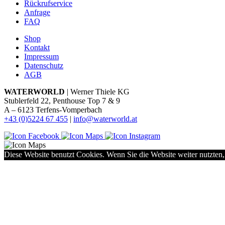
Rückrufservice
Anfrage
FAQ
Shop
Kontakt
Impressum
Datenschutz
AGB
WATERWORLD
| Werner Thiele KG
Stublerfeld 22, Penthouse Top 7 & 9
A – 6123 Terfens-Vomperbach
+43 (0)5224 67 455
|
info@waterworld.at
Diese Website benutzt Cookies. Wenn Sie die Website weiter nutzten,