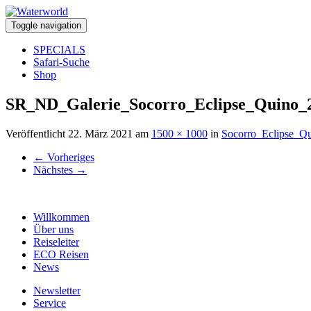
Toggle navigation
SPECIALS
Safari-Suche
Shop
SR_ND_Galerie_Socorro_Eclipse_Quino_
Veröffentlicht
22. März 2021
am
1500 × 1000
in
Socorro_Eclipse_Q
←
Vorheriges
Nächstes
→
Willkommen
Über uns
Reiseleiter
ECO Reisen
News
Newsletter
Service