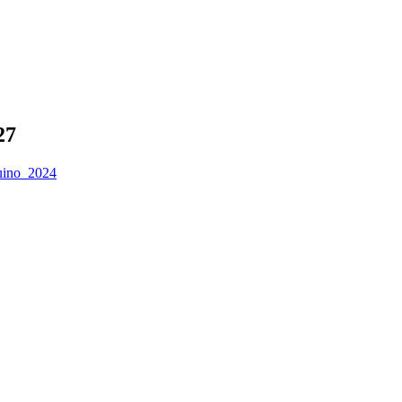
27
uino_2024