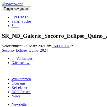
Toggle navigation
SPECIALS
Safari-Suche
Shop
SR_ND_Galerie_Socorro_Eclipse_Quino_
Veröffentlicht
22. März 2021
am
1500 × 997
in
Socorro_Eclipse_Quino_2024
←
Vorheriges
Nächstes
→
Willkommen
Über uns
Reiseleiter
ECO Reisen
News
Newsletter