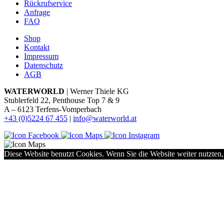
Rückrufservice
Anfrage
FAQ
Shop
Kontakt
Impressum
Datenschutz
AGB
WATERWORLD
| Werner Thiele KG
Stublerfeld 22, Penthouse Top 7 & 9
A – 6123 Terfens-Vomperbach
+43 (0)5224 67 455
|
info@waterworld.at
Diese Website benutzt Cookies. Wenn Sie die Website weiter nutzten,