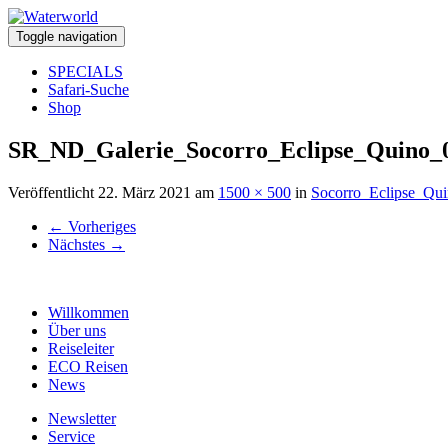
Toggle navigation
SPECIALS
Safari-Suche
Shop
SR_ND_Galerie_Socorro_Eclipse_Quino_
Veröffentlicht
22. März 2021
am
1500 × 500
in
Socorro_Eclipse_Qu
←
Vorheriges
Nächstes
→
Willkommen
Über uns
Reiseleiter
ECO Reisen
News
Newsletter
Service