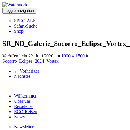
Toggle navigation
SPECIALS
Safari-Suche
Shop
SR_ND_Galerie_Socorro_Eclipse_Vortex_
Veröffentlicht
22. Juni 2020
am
1000 × 1500
in
Socorro_Eclipse_2024_Vortex
←
Vorheriges
Nächstes
→
Willkommen
Über uns
Reiseleiter
ECO Reisen
News
Newsletter