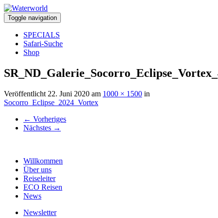
Toggle navigation
SPECIALS
Safari-Suche
Shop
SR_ND_Galerie_Socorro_Eclipse_Vortex_
Veröffentlicht
22. Juni 2020
am
1000 × 1500
in
Socorro_Eclipse_2024_Vortex
←
Vorheriges
Nächstes
→
Willkommen
Über uns
Reiseleiter
ECO Reisen
News
Newsletter