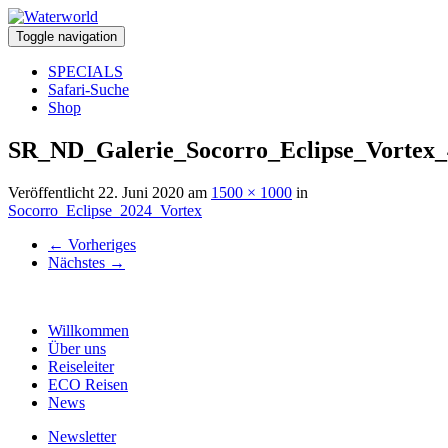
Toggle navigation
SPECIALS
Safari-Suche
Shop
SR_ND_Galerie_Socorro_Eclipse_Vortex_
Veröffentlicht
22. Juni 2020
am
1500 × 1000
in
Socorro_Eclipse_2024_Vortex
←
Vorheriges
Nächstes
→
Willkommen
Über uns
Reiseleiter
ECO Reisen
News
Newsletter