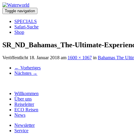
Toggle navigation
SPECIALS
Safari-Suche
Shop
SR_ND_Bahamas_The-Ultimate-Experien
Veröffentlicht
18. Januar 2018
am
1600 × 1067
in
Bahamas The Ultim
←
Vorheriges
Nächstes
→
Willkommen
Über uns
Reiseleiter
ECO Reisen
News
Newsletter
Service