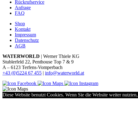
Rückrufservice
Anfrage
FAQ
Shop
Kontakt
Impressum
Datenschutz
AGB
WATERWORLD
| Werner Thiele KG
Stublerfeld 22, Penthouse Top 7 & 9
A – 6123 Terfens-Vomperbach
+43 (0)5224 67 455
|
info@waterworld.at
Diese Website benutzt Cookies. Wenn Sie die Website weiter nutzten,